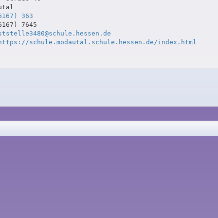
tal

6167) 363
167) 7645

ststelle3480@schule.hessen.de
https://schule.modautal.schule.hessen.de/index.html