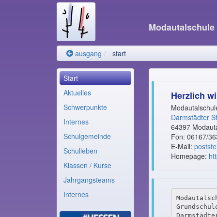
Modautalschule
ausgang
start
Start
Aktuelles
Herzlich w
Schwerpunkte
Modautalschul
Darmstädter S
Internes
64397 Modaut
Schulgemeinde
Fon: 06167/36
E-Mail:
postst
Schulleben
Homepage:
ht
Klassen / Kurse
Jahrgangsteams
Internes
Modautalsc
Grundschule
Darmstädter