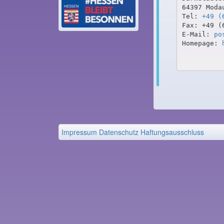
64397 Modau
Tel: 
+49 (
Fax: +49 (6
E-Mail: 
po
Homepage: 
Impressum
Datenschutz
Haftungsausschluss