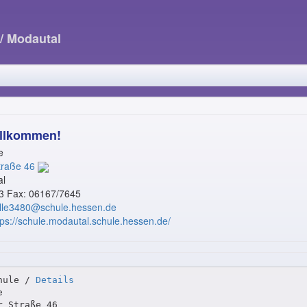
/ Modautal
illkommen!
e
traße 46
al
3 Fax: 06167/7645
elle3480@schule.hessen.de
tps://schule.modautal.schule.hessen.de/
hule / 
Details


 Straße 46
